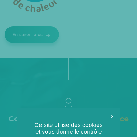
En savoir plus
X
Connectez-vous à votre
espace
Ce site utilise des cookies
client
et vous donne le contrôle