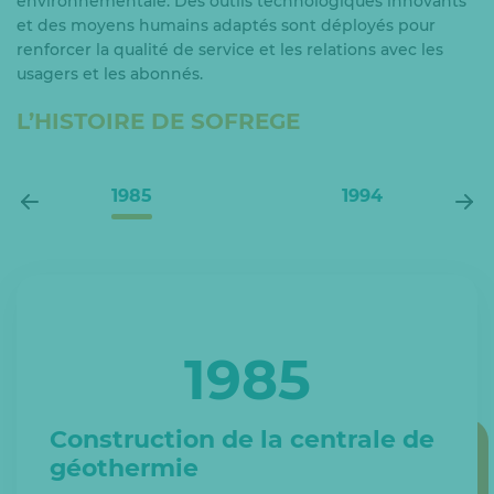
environnementale. Des outils technologiques innovants
et des moyens humains adaptés sont déployés pour
renforcer la qualité de service et les relations avec les
usagers et les abonnés.
L’HISTOIRE DE SOFREGE
1985
1994
1994
2010
1998
1999
1997
1985
Ajout d’une centrale de
Mise en service de la centrale
Développement du réseau de
Sofrege remporte l’appel
Appel d’offre pour désigner un
cogénération pour renforcer
Construction de la centrale de
de cogénération
chaleur
d’offre
cogénérateur
les moyens de production
géothermie
Décembre 1998 : La centrale de cogénération est
Le réseau Sud dessert environ 4 500 équivalents-
Mise en place d’une Délégation de Service Public