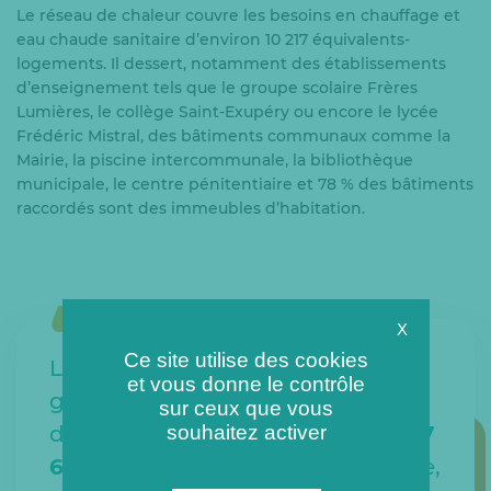
Le réseau de chaleur couvre les besoins en chauffage et
eau chaude sanitaire d’environ 10 217 équivalents-
logements. Il dessert, notamment des établissements
d’enseignement tels que le groupe scolaire Frères
Lumières, le collège Saint-Exupéry ou encore le lycée
Frédéric Mistral, des bâtiments communaux comme la
Mairie, la piscine intercommunale, la bibliothèque
municipale, le centre pénitentiaire et 78 % des bâtiments
raccordés sont des immeubles d’habitation.
X
Ce site utilise des cookies
Le réseau de chaleur alimenté en
et vous donne le contrôle
géothermie permet également
sur ceux que vous
d’éviter les émissions de plus de
17
souhaitez activer
663 tonnes de CO2
chaque année,