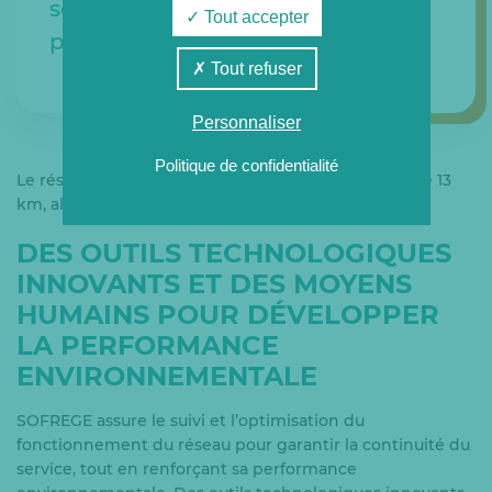
soit l’équivalent des émissions de
Tout accepter
plus de
14 719 voitures.
Tout refuser
Personnaliser
Politique de confidentialité
Le réseau de distribution, d’une longueur de plus de 13
km, alimente 119 sous-stations.
DES OUTILS TECHNOLOGIQUES
INNOVANTS ET DES MOYENS
HUMAINS POUR DÉVELOPPER
LA PERFORMANCE
ENVIRONNEMENTALE
SOFREGE assure le suivi et l’optimisation du
fonctionnement du réseau pour garantir la continuité du
service, tout en renforçant sa performance