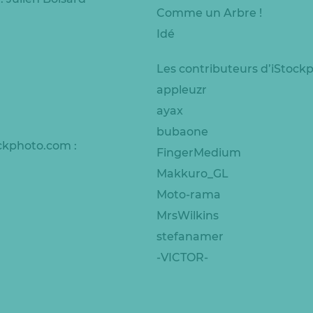
Comme un Arbre !
Idé
Les contributeurs d’iStock
appleuzr
ayax
bubaone
ockphoto.com :
FingerMedium
Makkuro_GL
Moto-rama
MrsWilkins
stefanamer
-VICTOR-