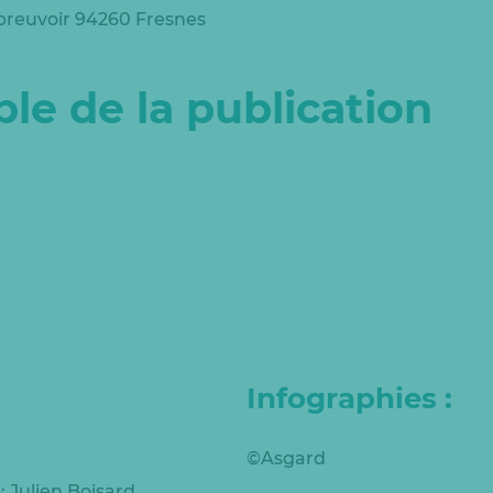
’Abreuvoir 94260 Fresnes
le de la publication
Infographies :
©Asgard
 Julien Boisard