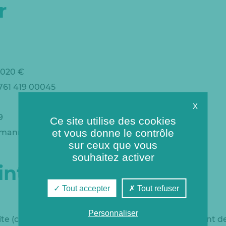
r
 020 €
 761 419 00045
X
9
Ce site utilise des cookies
et vous donne le contrôle
lermann – 59100 Roubaix – France
sur ceux que vous
souhaitez activer
intellectuelle
Tout accepter
Tout refuser
Personnaliser
te (ci-après « le contenu ») est constitué notamment de 