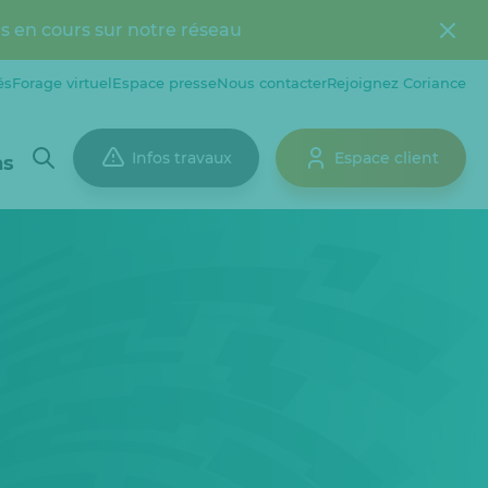
s en cours sur notre réseau
és
Forage virtuel
Espace presse
Nous contacter
Rejoignez Coriance
Infos travaux
Espace client
ns