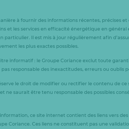
manière à fournir des informations récentes, précises e
s et les services en efficacité énergétique en général 
 particulier. Il est mis à jour régulièrement afin d’ass
vement les plus exactes possibles.
titre informatif : le Groupe Coriance exclut toute garan
pas responsable des inexactitudes, erreurs ou oublis po
erve le droit de modifier ou rectifier le contenu de ce s
et ne saurait être tenu responsable des possibles cons
formation, ce site internet contient des liens vers des 
pe Coriance. Ces liens ne constituent pas une validatio