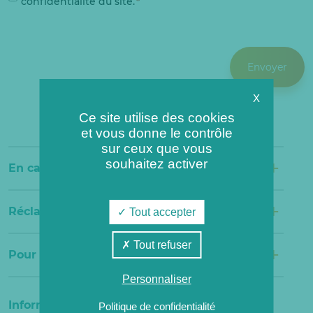
confidentialité du site.
*
RGPD
X
Ce site utilise des cookies
et vous donne le contrôle
sur ceux que vous
+
souhaitez activer
En cas d’urgence
+
Réclamations liées à votre abonnement
Tout accepter
Tout refuser
+
Pour toutes autres questions
Personnaliser
Informations de contact
Politique de confidentialité