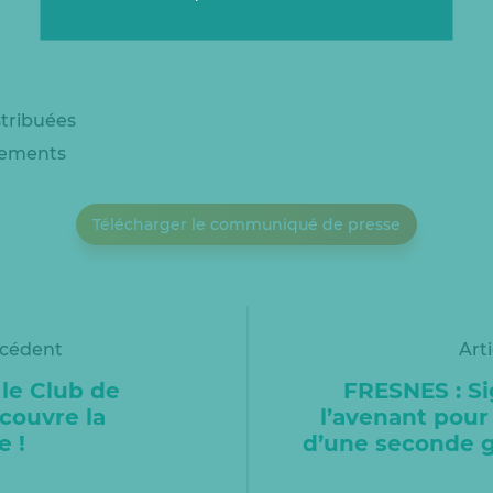
stribuées
gements
Télécharger le communiqué de presse
écédent
Art
le Club de
FRESNES : S
écouvre la
l’avenant pour 
e !
d’une seconde 