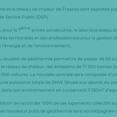
ie et le réseau de chaleur de Fresnes sont exploités p
e Service Public (DSP).
ème
 pour la 7
année consécutive, le label écoréseau d
vités territoriales et des professionnels pour la gestion
e l’énergie et de l’environnement).
u doublet de géothermie permettra de passer de 60 à 8
 le réseau de chaleur : les émissions de 17 500 tonnes 
 15 000 voitures. La nouvelle centrale sera composée d
une puissance totale de 5MW. Située aux abords du par
t dans son environnement en conservant 3 120m² d’espa
mbition de raccorder 100% de ses logements collectifs au
 ces nouveaux puits de géothermie sera accompagnée 