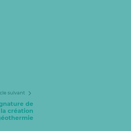
icle suivant
ignature de
la création
géothermie