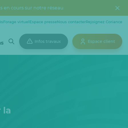
s en cours sur notre réseau
és
Forage virtuel
Espace presse
Nous contacter
Rejoignez Coriance
Infos travaux
Espace client
ns
 la