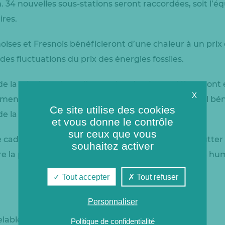
. 34 nouvelles sous-stations seront raccordées, soit l’é
res.
oises et Fresnois bénéficieront d’une chaleur à un prix 
des fluctuations du prix des énergies fossiles.
de la géothermie et d’extension du réseau débuteront e
X
ment de plus de 31M€ pour le Groupe Coriance et il bén
Ce site utilise des cookies
e la région Île-de-France.
et vous donne le contrôle
sur ceux que vous
e cadre des orientations fixées par la ville visant à lutte
souhaitez activer
 la pollution en ville et limiter l’impact de l’activité h
Tout accepter
Tout refuser
Personnaliser
elable
Politique de confidentialité